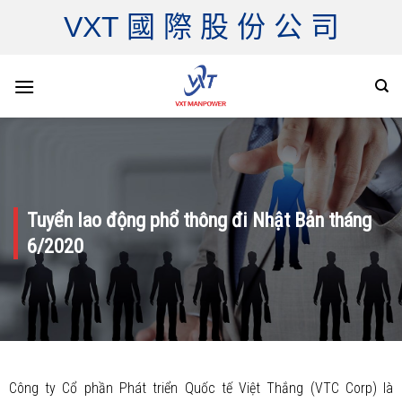
Skip
VXT 國 際 股 份 公 司
to
content
Tuyển lao động phổ thông đi Nhật Bản tháng
6/2020
Công ty Cổ phần Phát triển Quốc tế Việt Thắng (VTC Corp) là