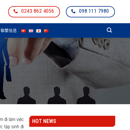
0243 862 4056
098 111 7980
聯繫信息
m đi làm việc
HOT NEWS
 tập sinh đi