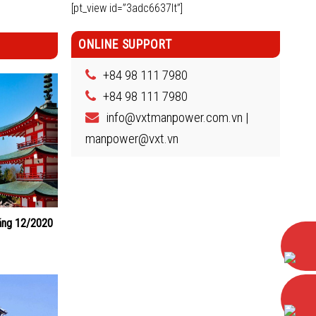
[pt_view id=”3adc6637lt”]
ONLINE SUPPORT
+84 98 111 7980
+84 98 111 7980
info@vxtmanpower.com.vn |
manpower@vxt.vn
áng 12/2020