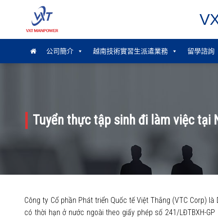
Skip
V
to
content
公司簡介
越南技術實習生派遣業務
留學諮詢
Tuyển thực tập sinh đi làm việc tại
Công ty Cổ phần Phát triển Quốc tế Việt Thắng (VTC Corp) là
có thời hạn ở nước ngoài theo giấy phép số 241/LĐTBXH-GP 