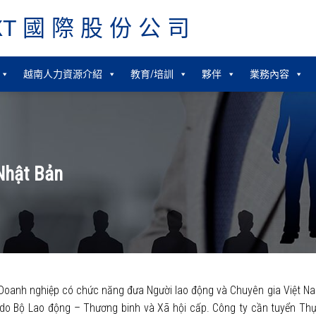
XT 國 際 股 份 公 司
越南人力資源介紹
教育/培訓
夥伴
業務內容
 Nhật Bản
 Doanh nghiệp có chức năng đưa Người lao động và Chuyên gia Việt Na
do Bộ Lao động – Thương binh và Xã hội cấp. Công ty cần tuyển Thực