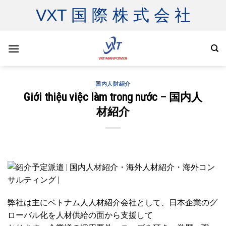
Skip
VXT 国 際 株 式 会 社
to
content
国内人財紹介
Giới thiệu việc làm trong nước – 国内人
材紹介
弊社は主にベトナム人人材紹介会社として、日本企業のグ
ローバル化を人材供給の面から支援して