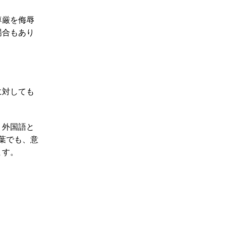
尊厳を侮辱
場合もあり
に対しても
う外国語と
葉でも、意
ます。