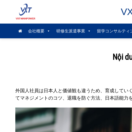
Skip
V
to
content
会社概要
研修生派遣事業
留学コンサルティ
Nội d
外国人社員は日本人と価値観も違うため、育成してい
てマネジメントのコツ、退職を防ぐ方法、日本語能力