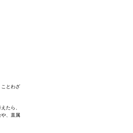
うことわざ
考えたら、
合や、直属