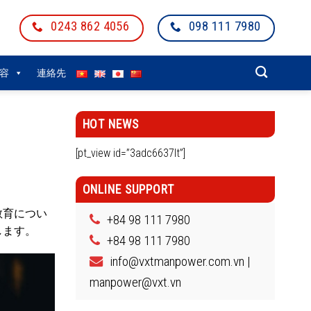
0243 862 4056
098 111 7980
容
連絡先
HOT NEWS
[pt_view id=”3adc6637lt”]
ONLINE SUPPORT
教育につい
+84 98 111 7980
します。
+84 98 111 7980
info@vxtmanpower.com.vn |
manpower@vxt.vn