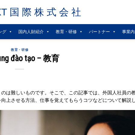
XT 国 際 株 式 会 社
ング
国内人財紹介
教育・研修
パートナー
事業内
教育・研修
ung đào tạo – 教育
くのは難しいものです。そこで、この記事では、外国人社員の
を向上させる方法、仕事を覚えてもらうコツなどについて解説