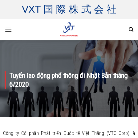
Skip
VXT 国 際 株 式 会 社
to
content
Tuyển lao động phổ thông đi Nhật Bản tháng
6/2020
Công ty Cổ phần Phát triển Quốc tế Việt Thắng (VTC Corp) là