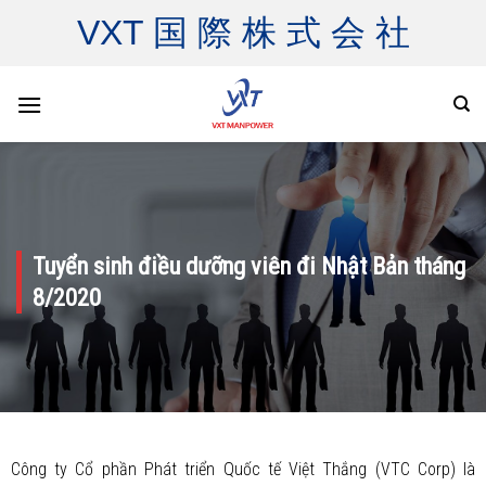
Skip
VXT 国 際 株 式 会 社
to
content
Tuyển sinh điều dưỡng viên đi Nhật Bản tháng
8/2020
Công ty Cổ phần Phát triển Quốc tế Việt Thắng (VTC Corp) là