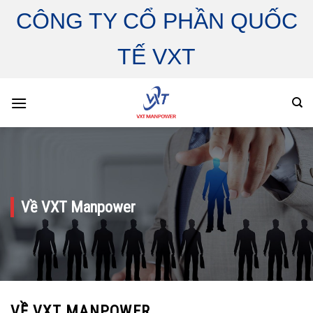
Skip
CÔNG TY CỔ PHẦN QUỐC
to
content
TẾ VXT
Về VXT Manpower
VỀ VXT MANPOWER