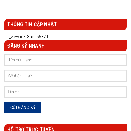
THÔNG TIN CẬP NHẬT
[pt_view id="3adc6637lt"]
ĐĂNG KÝ NHANH
HỖ TRỢ TRỰC TUYẾN