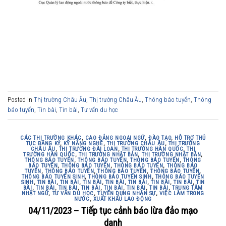
Posted in
Thị trường Châu Âu
,
Thị trường Châu Âu
,
Thông báo tuyển
,
Thông
báo tuyển
,
Tin bài
,
Tin bài
,
Tư vấn du học
CÁC THỊ TRƯỜNG KHÁC
,
CAO ĐẲNG NGOẠI NGỮ
,
ĐÀO TẠO
,
HỖ TRỢ THỦ
TỤC ĐĂNG KÝ
,
KỸ NĂNG NGHỀ
,
THỊ TRƯỜNG CHÂU ÂU
,
THỊ TRƯỜNG
CHÂU ÂU
,
THỊ TRƯỜNG ĐÀI LOAN
,
THỊ TRƯỜNG HÀN QUỐC
,
THỊ
TRƯỜNG HÀN QUỐC
,
THỊ TRƯỜNG NHẬT BẢN
,
THỊ TRƯỜNG NHẬT BẢN
,
THÔNG BÁO TUYỂN
,
THÔNG BÁO TUYỂN
,
THÔNG BÁO TUYỂN
,
THÔNG
BÁO TUYỂN
,
THÔNG BÁO TUYỂN
,
THÔNG BÁO TUYỂN
,
THÔNG BÁO
TUYỂN
,
THÔNG BÁO TUYỂN
,
THÔNG BÁO TUYỂN
,
THÔNG BÁO TUYỂN
,
THÔNG BÁO TUYỂN SINH
,
THÔNG BÁO TUYỂN SINH
,
THÔNG BÁO TUYỂN
SINH
,
TIN BÀI
,
TIN BÀI
,
TIN BÀI
,
TIN BÀI
,
TIN BÀI
,
TIN BÀI
,
TIN BÀI
,
TIN
BÀI
,
TIN BÀI
,
TIN BÀI
,
TIN BÀI
,
TIN BÀI
,
TIN BÀI
,
TIN BÀI
,
TRUNG TÂM
NHẬT NGỮ
,
TƯ VẤN DU HỌC
,
TUYỂN DỤNG NHÂN SỰ
,
VIỆC LÀM TRONG
NƯỚC
,
XUẤT KHẨU LAO ĐỘNG
04/11/2023 – Tiếp tục cảnh báo lừa đảo mạo
danh