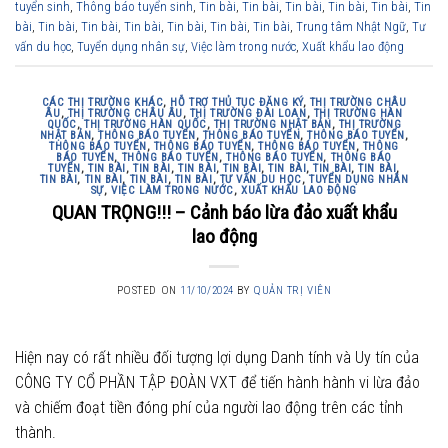
tuyển sinh
,
Thông báo tuyển sinh
,
Tin bài
,
Tin bài
,
Tin bài
,
Tin bài
,
Tin bài
,
Tin
bài
,
Tin bài
,
Tin bài
,
Tin bài
,
Tin bài
,
Tin bài
,
Tin bài
,
Trung tâm Nhật Ngữ
,
Tư
vấn du học
,
Tuyển dụng nhân sự
,
Việc làm trong nước
,
Xuất khẩu lao động
CÁC THỊ TRƯỜNG KHÁC
,
HỖ TRỢ THỦ TỤC ĐĂNG KÝ
,
THỊ TRƯỜNG CHÂU
ÂU
,
THỊ TRƯỜNG CHÂU ÂU
,
THỊ TRƯỜNG ĐÀI LOAN
,
THỊ TRƯỜNG HÀN
QUỐC
,
THỊ TRƯỜNG HÀN QUỐC
,
THỊ TRƯỜNG NHẬT BẢN
,
THỊ TRƯỜNG
NHẬT BẢN
,
THÔNG BÁO TUYỂN
,
THÔNG BÁO TUYỂN
,
THÔNG BÁO TUYỂN
,
THÔNG BÁO TUYỂN
,
THÔNG BÁO TUYỂN
,
THÔNG BÁO TUYỂN
,
THÔNG
BÁO TUYỂN
,
THÔNG BÁO TUYỂN
,
THÔNG BÁO TUYỂN
,
THÔNG BÁO
TUYỂN
,
TIN BÀI
,
TIN BÀI
,
TIN BÀI
,
TIN BÀI
,
TIN BÀI
,
TIN BÀI
,
TIN BÀI
,
TIN BÀI
,
TIN BÀI
,
TIN BÀI
,
TIN BÀI
,
TƯ VẤN DU HỌC
,
TUYỂN DỤNG NHÂN
SỰ
,
VIỆC LÀM TRONG NƯỚC
,
XUẤT KHẨU LAO ĐỘNG
QUAN TRỌNG!!! – Cảnh báo lừa đảo xuất khẩu
lao động
POSTED ON
11/10/2024
BY
QUẢN TRỊ VIÊN
Hiện nay có rất nhiều đối tượng lợi dụng Danh tính và Uy tín của
CÔNG TY CỔ PHẦN TẬP ĐOÀN VXT để tiến hành hành vi lừa đảo
và chiếm đoạt tiền đóng phí của người lao động trên các tỉnh
thành.