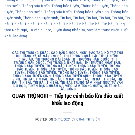
báo tuyển
,
Thông báo tuyển
,
Thông báo tuyển
,
Thông báo tuyển
,
Thông báo
tuyển
,
Thông báo tuyển
,
Thông báo tuyển
,
Thông báo tuyển sinh
,
Thông báo
tuyển sinh
,
Thông báo tuyển sinh
,
Tin bài
,
Tin bài
,
Tin bài
,
Tin bài
,
Tin bài
,
Tin
bài
,
Tin bài
,
Tin bài
,
Tin bài
,
Tin bài
,
Tin bài
,
Tin bài
,
Tin bài
,
Tin bài
,
Trung
tâm Nhật Ngữ
,
Tư vấn du học
,
Tuyển dụng nhân sự
,
Việc làm trong nước
,
Xuất
khẩu lao động
CÁC THỊ TRƯỜNG KHÁC
,
CAO ĐẲNG NGOẠI NGỮ
,
ĐÀO TẠO
,
HỖ TRỢ THỦ
TỤC ĐĂNG KÝ
,
KỸ NĂNG NGHỀ
,
THỊ TRƯỜNG CHÂU ÂU
,
THỊ TRƯỜNG
CHÂU ÂU
,
THỊ TRƯỜNG ĐÀI LOAN
,
THỊ TRƯỜNG HÀN QUỐC
,
THỊ
TRƯỜNG HÀN QUỐC
,
THỊ TRƯỜNG NHẬT BẢN
,
THỊ TRƯỜNG NHẬT BẢN
,
THÔNG BÁO TUYỂN
,
THÔNG BÁO TUYỂN
,
THÔNG BÁO TUYỂN
,
THÔNG
BÁO TUYỂN
,
THÔNG BÁO TUYỂN
,
THÔNG BÁO TUYỂN
,
THÔNG BÁO
TUYỂN
,
THÔNG BÁO TUYỂN
,
THÔNG BÁO TUYỂN
,
THÔNG BÁO TUYỂN
,
THÔNG BÁO TUYỂN SINH
,
THÔNG BÁO TUYỂN SINH
,
THÔNG BÁO TUYỂN
SINH
,
TIN BÀI
,
TIN BÀI
,
TIN BÀI
,
TIN BÀI
,
TIN BÀI
,
TIN BÀI
,
TIN BÀI
,
TIN
BÀI
,
TIN BÀI
,
TIN BÀI
,
TIN BÀI
,
TIN BÀI
,
TRUNG TÂM NHẬT NGỮ
,
TƯ VẤN
DU HỌC
,
TUYỂN DỤNG NHÂN SỰ
,
VIỆC LÀM TRONG NƯỚC
,
XUẤT KHẨU
LAO ĐỘNG
QUAN TRỌNG!!! – Tiếp tục cảnh báo lừa đảo xuất
khẩu lao động
POSTED ON
24/10/2024
BY
QUẢN TRỊ VIÊN