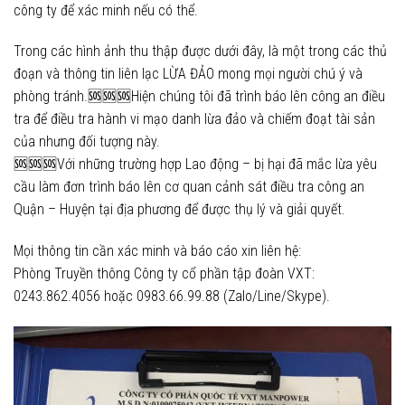
công ty để xác minh nếu có thể.
Trong các hình ảnh thu thập được dưới đây, là một trong các thủ
đoạn và thông tin liên lạc LỪA ĐẢO mong mọi người chú ý và
phòng tránh.🆘🆘🆘Hiện chúng tôi đã trình báo lên công an điều
tra để điều tra hành vi mạo danh lừa đảo và chiếm đoạt tài sản
của nhưng đối tượng này.
🆘🆘🆘Với những trường hợp Lao động – bị hại đã mắc lừa yêu
cầu làm đơn trình báo lên cơ quan cảnh sát điều tra công an
Quận – Huyện tại địa phương để được thụ lý và giải quyết.
Mọi thông tin cần xác minh và báo cáo xin liên hệ:
Phòng Truyền thông Công ty cổ phần tập đoàn VXT:
0243.862.4056 hoặc 0983.66.99.88 (Zalo/Line/Skype).