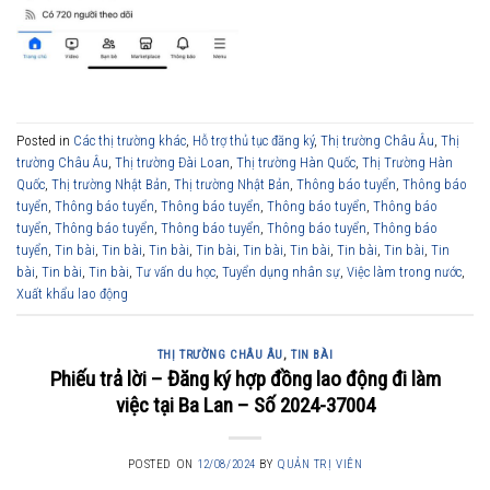
Posted in
Các thị trường khác
,
Hỗ trợ thủ tục đăng ký
,
Thị trường Châu Âu
,
Thị
trường Châu Âu
,
Thị trường Đài Loan
,
Thị trường Hàn Quốc
,
Thị Trường Hàn
Quốc
,
Thị trường Nhật Bản
,
Thị trường Nhật Bản
,
Thông báo tuyển
,
Thông báo
tuyển
,
Thông báo tuyển
,
Thông báo tuyển
,
Thông báo tuyển
,
Thông báo
tuyển
,
Thông báo tuyển
,
Thông báo tuyển
,
Thông báo tuyển
,
Thông báo
tuyển
,
Tin bài
,
Tin bài
,
Tin bài
,
Tin bài
,
Tin bài
,
Tin bài
,
Tin bài
,
Tin bài
,
Tin
bài
,
Tin bài
,
Tin bài
,
Tư vấn du học
,
Tuyển dụng nhân sự
,
Việc làm trong nước
,
Xuất khẩu lao động
THỊ TRƯỜNG CHÂU ÂU
,
TIN BÀI
Phiếu trả lời – Đăng ký hợp đồng lao động đi làm
việc tại Ba Lan – Số 2024-37004
POSTED ON
12/08/2024
BY
QUẢN TRỊ VIÊN