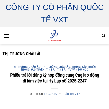
Skip
CÔNG TY CỔ PHẦN QUỐC
to
content
TẾ VXT
THỊ TRƯỜNG CHÂU ÂU
THỊ TRƯỜNG CHÂU ÂU
,
THỊ TRƯỜNG CHÂU ÂU
,
THÔNG BÁO TUYỂN
,
THÔNG BÁO TUYỂN
,
TIN BÀI
,
TIN BÀI
,
TƯ VẤN DU HỌC
Phiếu trả lời đăng ký hợp đồng cung ứng lao động
đi làm việc tại Hy Lạp số 2025-2247
POSTED ON
17/02/2025
BY
QUẢN TRỊ VIÊN