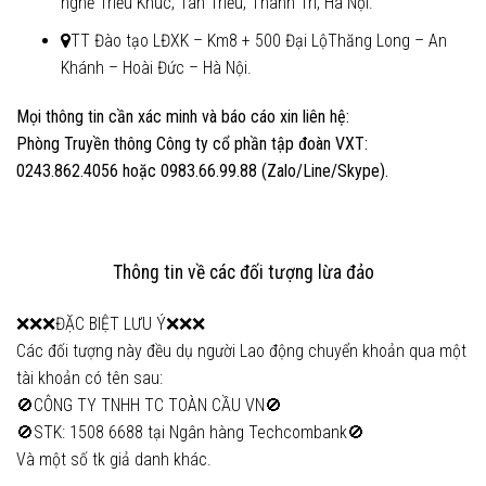
nghề Triều Khúc, Tân Triều, Thanh Trì, Hà Nội.
TT Đào tạo LĐXK – Km8 + 500 Đại LộThăng Long – An
Khánh – Hoài Đức – Hà Nội.
Mọi thông tin cần xác minh và báo cáo xin liên hệ:
Phòng Truyền thông Công ty cổ phần tập đoàn VXT:
0243.862.4056 hoặc 0983.66.99.88 (Zalo/Line/Skype).
Thông tin về các đối tượng lừa đảo
❌❌❌ĐẶC BIỆT LƯU Ý❌❌❌
Các đối tượng này đều dụ người Lao động chuyển khoản qua một
tài khoản có tên sau:
🚫CÔNG TY TNHH TC TOÀN CẦU VN🚫
🚫STK: 1508 6688 tại Ngân hàng Techcombank🚫
Và một số tk giả danh khác.