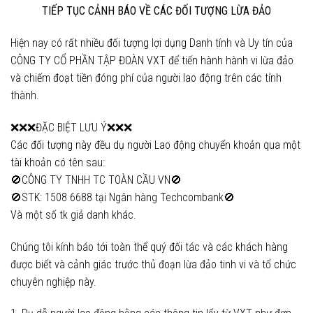
TIẾP TỤC CẢNH BÁO VỀ CÁC ĐỐI TƯỢNG LỪA ĐẢO
Hiện nay có rất nhiều đối tượng lợi dụng Danh tính và Uy tín của
CÔNG TY CỔ PHẦN TẬP ĐOÀN VXT để tiến hành hành vi lừa đảo
và chiếm đoạt tiền đóng phí của người lao động trên các tỉnh
thành.
❌❌❌ĐẶC BIỆT LƯU Ý❌❌❌
Các đối tượng này đều dụ người Lao động chuyển khoản qua một
tài khoản có tên sau:
🚫CÔNG TY TNHH TC TOÀN CẦU VN🚫
🚫STK: 1508 6688 tại Ngân hàng Techcombank🚫
Và một số tk giả danh khác.
Chúng tôi kính báo tới toàn thể quý đối tác và các khách hàng
được biết và cảnh giác trước thủ đoạn lừa đảo tinh vi và tổ chức
chuyên nghiệp này.