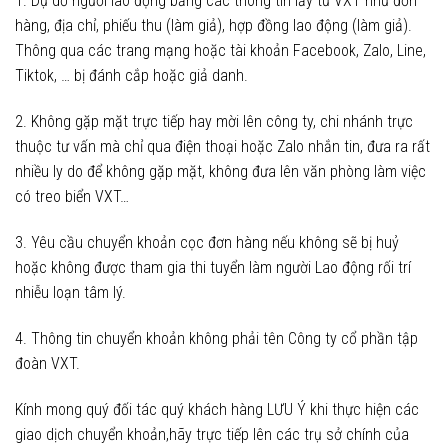
1. Dụ dỗ người lao động bằng các thông tin lấy từ VXT như đơn
hàng, địa chỉ, phiếu thu (làm giả), hợp đồng lao động (làm giả).
Thông qua các trang mạng hoặc tài khoản Facebook, Zalo, Line,
Tiktok, … bị đánh cắp hoặc giả danh.
2. Không gặp mặt trực tiếp hay mời lên công ty, chi nhánh trực
thuộc tư vấn mà chỉ qua điện thoại hoặc Zalo nhắn tin, đưa ra rất
nhiều ly do để không gặp mặt, không đưa lên văn phòng làm việc
có treo biển VXT…
3. Yêu cầu chuyển khoản cọc đơn hàng nếu không sẽ bị huỷ
hoặc không được tham gia thi tuyển làm người Lao động rối trí
nhiễu loạn tâm lý.
4. Thông tin chuyển khoản không phải tên Công ty cổ phần tập
đoàn VXT.
Kính mong quý đối tác quý khách hàng LƯU Ý khi thực hiện các
giao dịch chuyển khoản,hãy trực tiếp lên các trụ sở chính của