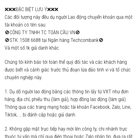
❌❌❌ĐẶC BIỆT LƯU Ý❌❌❌
Các đối tượng này đều dụ người Lao động chuyển khoản qua một
tài khoản có tên sau:
🚫CÔNG TY TNHH TC TOÀN CẦU VN🚫
🚫STK: 1508 6688 tại Ngân hàng Techcombank🚫
Và một số tk giả danh khác.
Chúng tôi kính báo tới toàn thể quý đối tác và các khách hàng
được biết và cảnh giác trước thủ đoạn lừa đảo tinh vi và tổ chức
chuyên nghiệp này.
1. Dụ dỗ người lao động bằng các thông tin lấy từ VXT như đơn
hàng, địa chỉ, phiếu thu (làm giả), hợp đồng lao động (làm giả).
Thông qua các trang mạng hoặc tài khoản Facebook, Zalo, Line,
Tiktok, … bị đánh cắp hoặc giả danh.
2. Không gặp mặt trực tiếp hay mời lên công ty, chi nhánh trực
thuộc tư vấn mà chỉ qua điện thoại hoặc Zalo nhắn tin, đưa ra rất