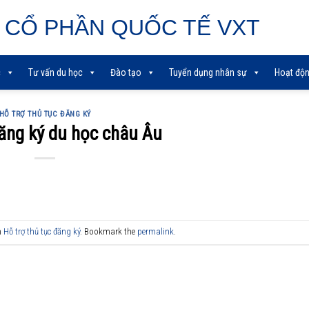
 CỔ PHẦN QUỐC TẾ VXT
c
Tư vấn du học
Đào tạo
Tuyển dụng nhân sự
Hoạt độn
HỖ TRỢ THỦ TỤC ĐĂNG KÝ
ăng ký du học châu Âu
n
Hỗ trợ thủ tục đăng ký
. Bookmark the
permalink
.