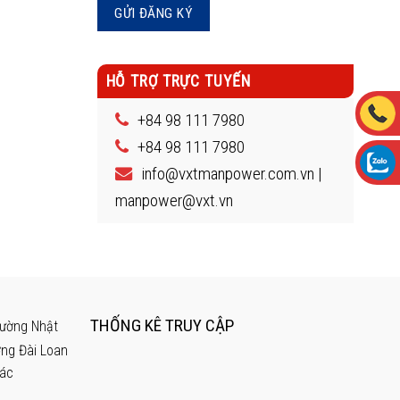
HỖ TRỢ TRỰC TUYẾN
+84 98 111 7980
+84 98 111 7980
info@vxtmanpower.com.vn |
manpower@vxt.vn
THỐNG KÊ TRUY CẬP
rường Nhật
ờng Đài Loan
hác