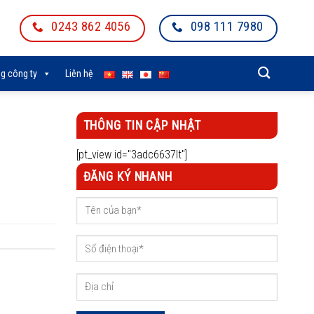
0243 862 4056
098 111 7980
g công ty
Liên hệ
THÔNG TIN CẬP NHẬT
[pt_view id="3adc6637lt"]
ĐĂNG KÝ NHANH