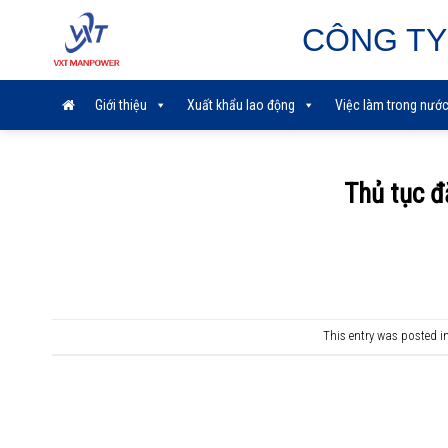
Skip
CÔNG TY
to
content
Giới thiệu
Xuất khẩu lao động
Việc làm trong nướ
Thủ tục đ
This entry was posted i