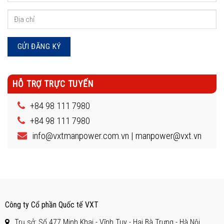
HỖ TRỢ TRỰC TUYẾN
+84 98 111 7980
+84 98 111 7980
info@vxtmanpower.com.vn | manpower@vxt.vn
Công ty Cổ phần Quốc tế VXT
Trụ sở: Số 477 Minh Khai - Vĩnh Tuy - Hai Bà Trưng - Hà Nội