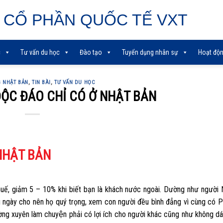
 CỔ PHẦN QUỐC TẾ VXT
c
Tư vấn du học
Đào tạo
Tuyển dụng nhân sự
Hoạt độn
G NHẬT BẢN
,
TIN BÀI
,
TƯ VẤN DU HỌC
ỘC ĐÁO CHỈ CÓ Ở NHẬT BẢN
NHẬT BẢN
ế, giảm 5 – 10% khi biết bạn là khách nước ngoài. Dường như người Nh
ng ngày cho nên họ quý trọng, xem con người đều bình đẳng vì cùng có P
ờng xuyên làm chuyện phải có lợi ích cho người khác cũng như không da