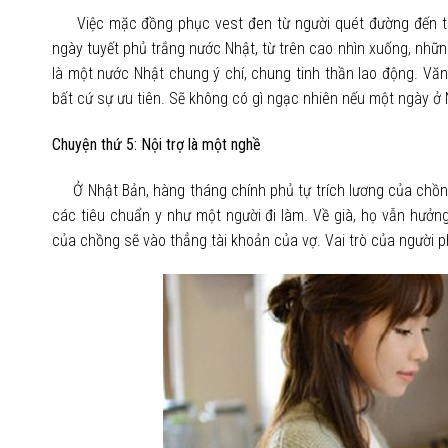
Việc mặc đồng phục vest đen từ người quét đường đến tấ
ngày tuyết phủ trắng nước Nhật, từ trên cao nhìn xuống, nh
là một nước Nhật chung ý chí, chung tinh thần lao động. V
bất cứ sự ưu tiên. Sẽ không có gì ngạc nhiên nếu một ngày ở 
Chuyện thứ 5: Nội trợ là một nghề
Ở Nhật Bản, hàng tháng chính phủ tự trích lương của chồng
các tiêu chuẩn y như một người đi làm. Về già, họ vẫn hưởn
của chồng sẽ vào thẳng tài khoản của vợ. Vai trò của người ph