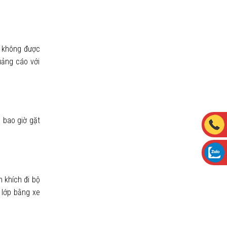
i không được
uảng cáo với
 bao giờ gặt
 khích đi bộ
 lớp bằng xe