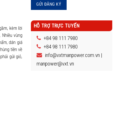
HỖ TRỢ TRỰC TUYẾN
gầm, kèm lời
. Nhiều vùng
+84 98 111 7980
hẩm, dán giá
+84 98 111 7980
hùng tiền về
info@vxtmanpower.com.vn |
hải gửi giỏ,
manpower@vxt.vn