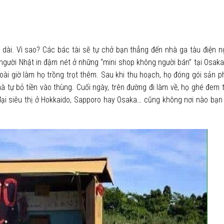
ài. Vì sao? Các bác tài sẽ tự chở bạn thẳng đến nhà ga tàu điện n
 người Nhật in đậm nét ở những “mini shop không người bán” tại Osaka
ài giờ làm họ trồng trọt thêm. Sau khi thu hoạch, họ đóng gói sản p
 tự bỏ tiền vào thùng. Cuối ngày, trên đường đi làm về, họ ghé đem t
i siêu thị ở Hokkaido, Sapporo hay Osaka… cũng không nơi nào bạn p