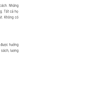
cách. Những
g. Tất cả họ
ật. Không có
n được hưởng
 sách, lương