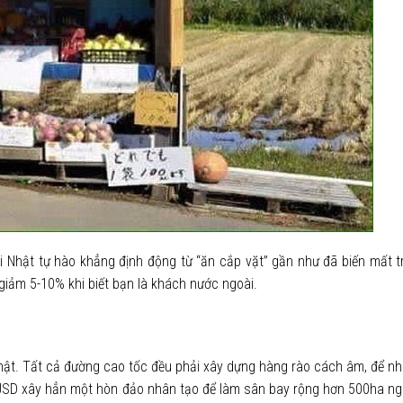
ật tự hào khẳng định động từ “ăn cắp vặt” gần như đã biến mất tr
giảm 5-10% khi biết bạn là khách nước ngoài.
hật. Tất cả đường cao tốc đều phải xây dựng hàng rào cách âm, để n
 USD xây hẳn một hòn đảo nhân tạo để làm sân bay rộng hơn 500ha nga