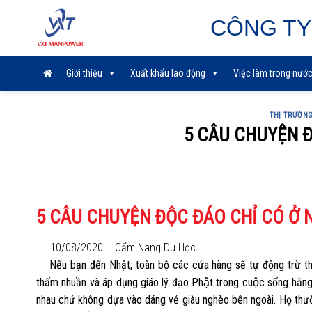
Skip
CÔNG TY
to
content
Giới thiệu
Xuất khẩu lao động
Việc làm trong nướ
THỊ TRƯỜN
5 CÂU CHUYỆN Đ
5 CÂU CHUYỆN ĐỘC ĐÁO CHỈ CÓ Ở 
10/08/2020
–
Cẩm Nang Du Học
Nếu bạn đến Nhật, toàn bộ các cửa hàng sẽ tự động trừ thu
thấm nhuần và áp dụng giáo lý đạo Phật trong cuộc sống hằ
nhau chứ không dựa vào dáng vẻ giàu nghèo bên ngoài. Họ thư