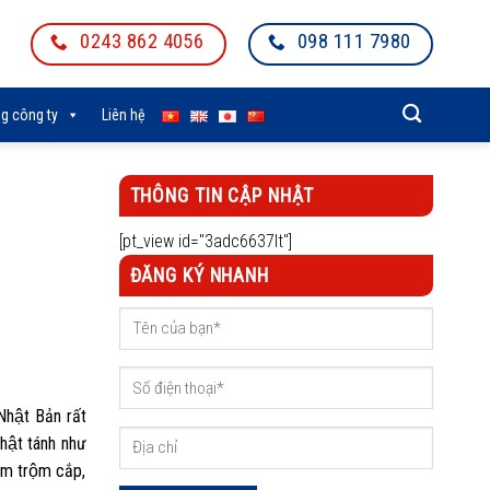
0243 862 4056
098 111 7980
g công ty
Liên hệ
THÔNG TIN CẬP NHẬT
[pt_view id="3adc6637lt"]
ĐĂNG KÝ NHANH
ật Bản rất
hật tánh như
́m trộm cắp,