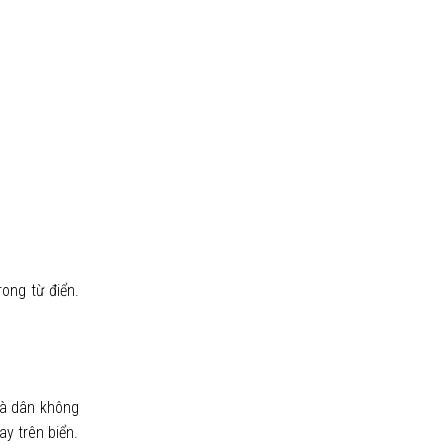
ong từ điển.
hà dân không
y trên biển.