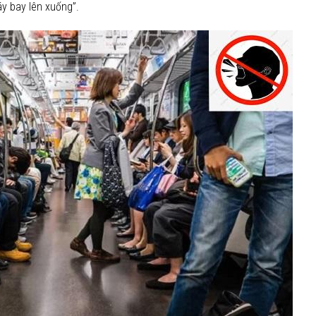
áy bay lên xuống”.