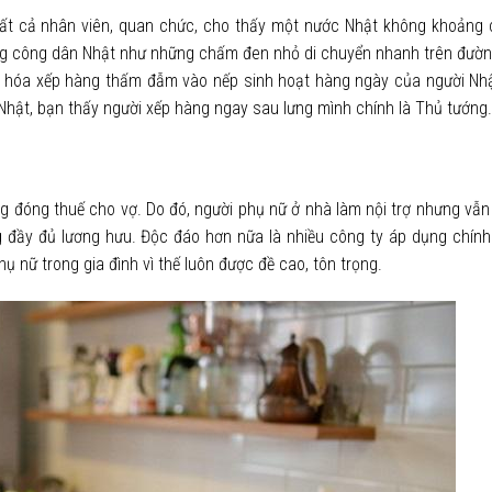
t cả nhân viên, quan chức, cho thấy một nước Nhật không khoảng 
ững công dân Nhật như những chấm đen nhỏ di chuyển nhanh trên đườn
ăn hóa xếp hàng thấm đẫm vào nếp sinh hoạt hàng ngày của người Nh
Nhật, bạn thấy người xếp hàng ngay sau lưng mình chính là Thủ tướng.
 đóng thuế cho vợ. Do đó, người phụ nữ ở nhà làm nội trợ nhưng vẫ
g đầy đủ lương hưu. Độc đáo hơn nữa là nhiều công ty áp dụng chính
ụ nữ trong gia đình vì thế luôn được đề cao, tôn trọng.