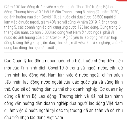
Giảm 40% lao động đi làm việc ở nước ngoài: Theo Thứ trưởng Bộ Lao
động- Thương binh và Xã hội Lê Văn Thanh, trong 6 tháng đầu năm 2020,
do ảnh hưởng của dịch Covid-19, cả nước chỉ đưa được 33.500 người đi
làm việc ở nước ngoài, giảm 40% so với cùng kỳ năm 2019. Riêng trong
tháng 5, các doanh nghiệp chỉ cung ứng được 126 lao động. Cũng trong 6
tháng đầu năm, có hơn 5.000 lao động Việt Nam ở nước ngoài phải về
nước do ảnh hưởng của dịch Covid-19 (chủ yếu là lao động hết hạn hợp
đồng không thể gia hạn, ốm đau, thai sản, mất việc làm vì xí nghiệp, chủ sử
dụng lao động thu hẹp sản xuất…).
Cục Quản lý lao động ngoài nước cho biết trước những diễn biến
mới của tình hình dịch Covid-19 ở trong và ngoài nước, căn cứ
tình hình lao động Việt Nam làm việc ở nước ngoài, chính sách
tiếp nhận lao động nước ngoài của các quốc gia và vùng lãnh
thổ, Cục sẽ có hướng dẫn cụ thể cho doanh nghiệp. Cơ quan này
cũng đã trình Bộ Lao động- Thương binh và Xã hội ban hành
công văn hướng dẫn doanh nghiệp đưa người lao động Việt Nam
đi làm việc ở nước ngoài tại các thị trường đã an toàn và có nhu
cầu tiếp nhận lao động Việt Nam.