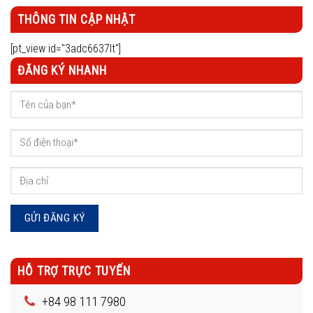
THÔNG TIN CẬP NHẬT
[pt_view id="3adc6637lt"]
ĐĂNG KÝ NHANH
HỖ TRỢ TRỰC TUYẾN
+84 98 111 7980