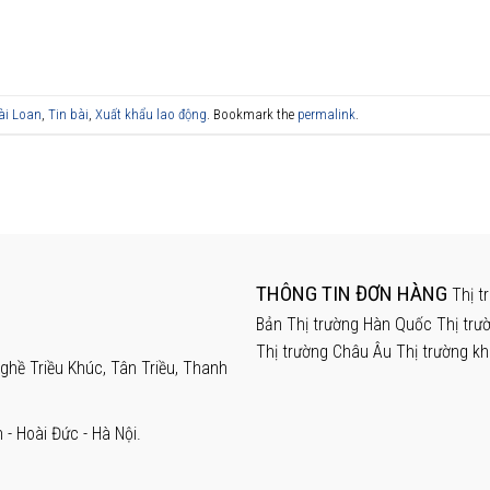
ài Loan
,
Tin bài
,
Xuất khẩu lao động
. Bookmark the
permalink
.
THÔNG TIN ĐƠN HÀNG
Thị t
Bản
Thị trường Hàn Quốc
Thị trư
Thị trường Châu Âu
Thị trường k
hề Triều Khúc, Tân Triều, Thanh
- Hoài Đức - Hà Nội.