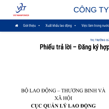
Skip
CÔNG TY
to
content
Giới thiệu
Xuất khẩu lao động
Việc làm trong nướ
THỊ TRƯỜNG Đ
Phiếu trả lời – Đăng ký hợ