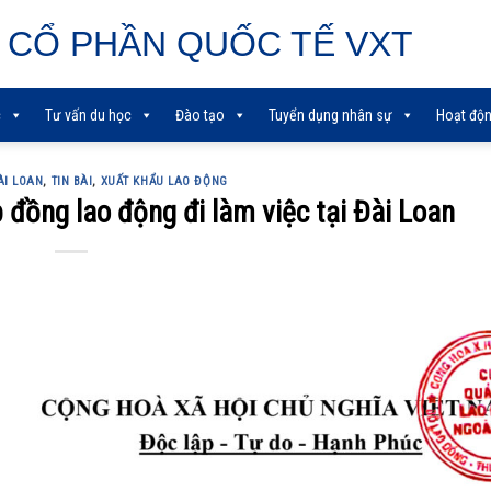
 CỔ PHẦN QUỐC TẾ VXT
c
Tư vấn du học
Đào tạo
Tuyển dụng nhân sự
Hoạt độn
ÀI LOAN
,
TIN BÀI
,
XUẤT KHẨU LAO ĐỘNG
p đồng lao động đi làm việc tại Đài Loan