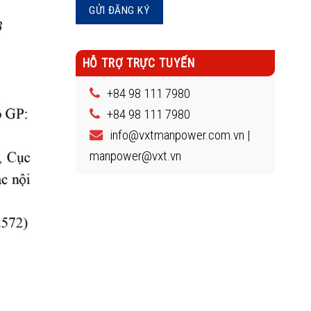
HỖ TRỢ TRỰC TUYẾN
+84 98 111 7980
+84 98 111 7980
info@vxtmanpower.com.vn |
manpower@vxt.vn