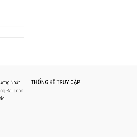
THỐNG KÊ TRUY CẬP
rường Nhật
ờng Đài Loan
hác