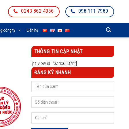
0243 862 4056
098 111 7980
g công ty
Liên hệ
THÔNG TIN CẬP NHẬT
[pt_view id="3adc6637lt"]
ĐĂNG KÝ NHANH