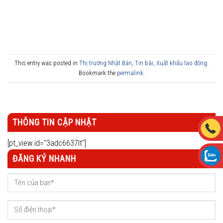
This entry was posted in
Thị trường Nhật Bản
,
Tin bài
,
Xuất khẩu lao động
.
Bookmark the
permalink
.
THÔNG TIN CẬP NHẬT
[pt_view id="3adc6637lt"]
ĐĂNG KÝ NHANH