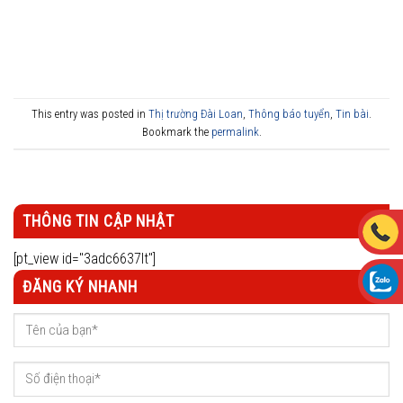
This entry was posted in
Thị trường Đài Loan
,
Thông báo tuyển
,
Tin bài
.
Bookmark the
permalink
.
THÔNG TIN CẬP NHẬT
[pt_view id="3adc6637lt"]
ĐĂNG KÝ NHANH