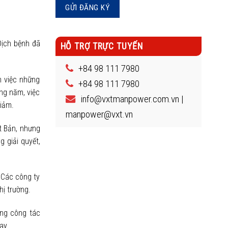
Dịch bệnh đã
HỖ TRỢ TRỰC TUYẾN
+84 98 111 7980
m việc những
+84 98 111 7980
ng năm, việc
info@vxtmanpower.com.vn |
giảm.
manpower@vxt.vn
t Bản, nhưng
 giải quyết,
. Các công ty
hị trường.
ọng công tác
ay.