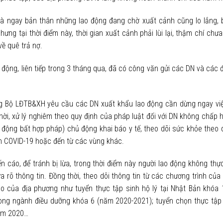
 ngay bản thân những lao động đang chờ xuất cảnh cũng lo lắng, b
ng tại thời điểm này, thời gian xuất cảnh phải lùi lại, thậm chí chưa
về quê trả nợ.
ộng, liên tiếp trong 3 tháng qua, đã có công văn gửi các DN và các đơ
ưởng Bộ LĐTB&XH yêu cầu các DN xuất khẩu lao động cần dừng ngay vi
thời, xử lý nghiêm theo quy định của pháp luật đối với DN không chấp 
o động bất hợp pháp) chủ động khai báo y tế, theo dõi sức khỏe theo 
ch COVID-19 hoặc đến từ các vùng khác.
 cáo, để tránh bị lừa, trong thời điểm này người lao động không thực
rõ thông tin. Đồng thời, theo dõi thông tin từ các chương trình của
áo của địa phương như tuyển thực tập sinh hộ lý tại Nhật Bản khóa
trong ngành điều dưỡng khóa 6 (năm 2020-2021); tuyển chọn thực tập 
năm 2020…