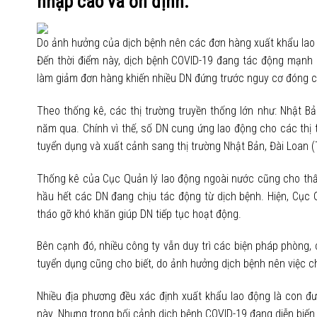
nhập cao và ổn định.
Do ảnh hưởng của dịch bệnh nên các đơn hàng xuất khẩu lao 
Đến thời điểm này, dịch bệnh COVID-19 đang tác động mạnh 
làm giảm đơn hàng khiến nhiều DN đứng trước nguy cơ đóng c
Theo thống kê, các thị trường truyền thống lớn như: Nhật 
năm qua. Chính vì thế, số DN cung ứng lao động cho các thị
tuyển dụng và xuất cảnh sang thị trường Nhật Bản, Đài Loan (
Thống kê của Cục Quản lý lao động ngoài nước cũng cho thấ
hầu hết các DN đang chịu tác động từ dịch bệnh. Hiện, Cục 
tháo gỡ khó khăn giúp DN tiếp tục hoạt động.
Bên cạnh đó, nhiều công ty vẫn duy trì các biện pháp phòng, c
tuyển dụng cũng cho biết, do ảnh hưởng dịch bệnh nên việc chu
Nhiều địa phương đều xác định xuất khẩu lao động là con đư
này. Nhưng trong bối cảnh dịch bệnh COVID-19 đang diễn biến 