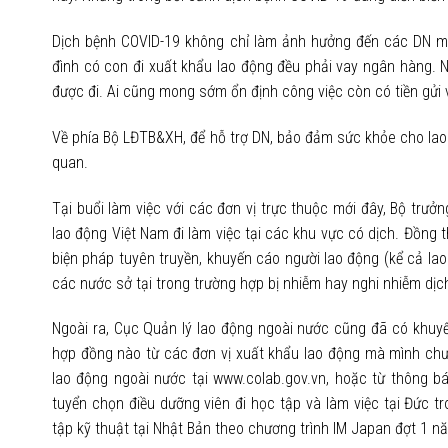
Dịch bệnh COVID-19 không chỉ làm ảnh hưởng đến các DN mà
đình có con đi xuất khẩu lao động đều phải vay ngân hàng. Như
được đi. Ai cũng mong sớm ổn định công việc còn có tiền gửi 
Về phía Bộ LĐTB&XH, để hỗ trợ DN, bảo đảm sức khỏe cho lao đ
quan.
Tại buổi làm việc với các đơn vị trực thuộc mới đây, Bộ tr
lao động Việt Nam đi làm việc tại các khu vực có dịch. Đồng 
biện pháp tuyên truyền, khuyến cáo người lao động (kể cả la
các nước sở tại trong trường hợp bị nhiễm hay nghi nhiễm dị
Ngoài ra, Cục Quản lý lao động ngoài nước cũng đã có khuyến
hợp đồng nào từ các đơn vị xuất khẩu lao động mà mình chưa 
lao động ngoài nước tại www.colab.gov.vn, hoặc từ thông b
tuyển chọn điều dưỡng viên đi học tập và làm việc tại Đức 
tập kỹ thuật tại Nhật Bản theo chương trình IM Japan đợt 1 