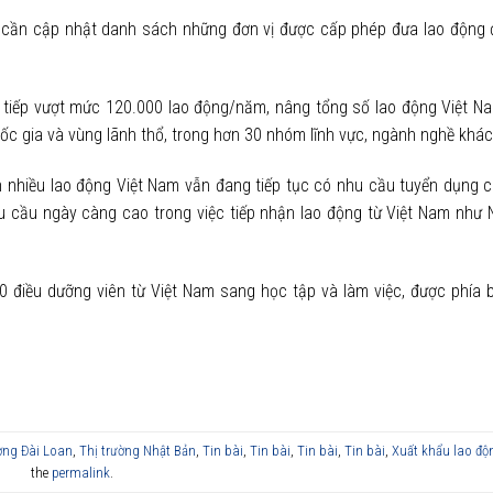
 cần cập nhật danh sách những đơn vị được cấp phép đưa lao động đ
tiếp vượt mức 120.000 lao động/năm, nâng tổng số lao động Việt N
ốc gia và vùng lãnh thổ, trong hơn 30 nhóm lĩnh vực, ngành nghề khá
ận nhiều lao động Việt Nam vẫn đang tiếp tục có nhu cầu tuyển dụng 
u cầu ngày càng cao trong việc tiếp nhận lao động từ Việt Nam như 
00 điều dưỡng viên từ Việt Nam sang học tập và làm việc, được phía 
ờng Đài Loan
,
Thị trường Nhật Bản
,
Tin bài
,
Tin bài
,
Tin bài
,
Tin bài
,
Xuất khẩu lao độ
the
permalink
.