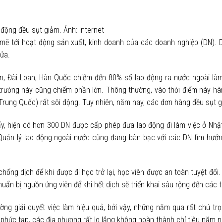
động đều sụt giảm. Ảnh: Internet
mẽ tới hoạt động sản xuất, kinh doanh của các doanh nghiệp (DN). 
ửa.
Bản, Đài Loan, Hàn Quốc chiếm đến 80% số lao động ra nước ngoài là
 trường này cũng chiếm phần lớn. Thông thường, vào thời điểm này hà
Trung Quốc) rất sôi động. Tuy nhiên, năm nay, các đơn hàng đều sụt 
y, hiện có hơn 300 DN được cấp phép đưa lao động đi làm việc ở Nhậ
Quản lý lao động ngoài nước cũng đang bàn bạc với các DN tìm hướng
hống dịch để khi được đi học trở lại, học viên được an toàn tuyệt đối
ẩn bị nguồn ứng viên để khi hết dịch sẽ triển khai sâu rộng đến các t
ờng giải quyết việc làm hiệu quả, bởi vậy, những năm qua rất chú tr
phức tạp, các địa phương rất lo lắng không hoàn thành chỉ tiêu năm n