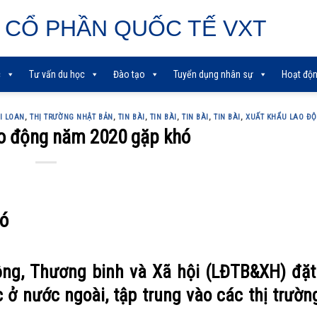
 CỔ PHẦN QUỐC TẾ VXT
c
Tư vấn du học
Đào tạo
Tuyển dụng nhân sự
Hoạt độn
I LOAN
,
THỊ TRƯỜNG NHẬT BẢN
,
TIN BÀI
,
TIN BÀI
,
TIN BÀI
,
TIN BÀI
,
XUẤT KHẨU LAO Đ
ao động năm 2020 gặp khó
hó
ộng, Thương binh và Xã hội (LĐTB&XH) đặt
 ở nước ngoài, tập trung vào các thị trườn