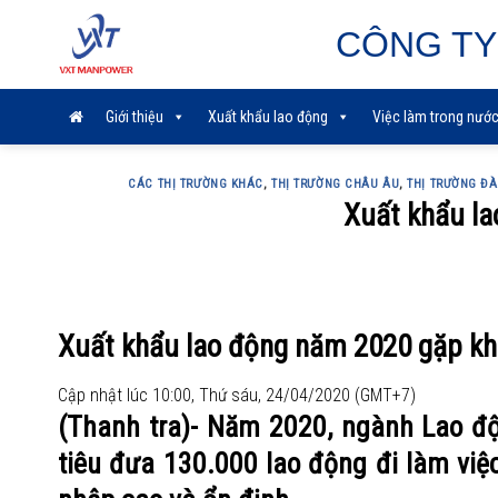
Skip
CÔNG TY
to
content
Giới thiệu
Xuất khẩu lao động
Việc làm trong nướ
CÁC THỊ TRƯỜNG KHÁC
,
THỊ TRƯỜNG CHÂU ÂU
,
THỊ TRƯỜNG ĐÀ
Xuất khẩu l
Xuất khẩu lao động năm 2020 gặp k
Cập nhật lúc 10:00, Thứ sáu, 24/04/2020
(GMT+7)
(Thanh tra)- Năm 2020, ngành Lao đ
tiêu đưa 130.000 lao động đi làm việc