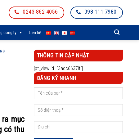
0243 862 4056
098 111 7980
g công ty
Liên hệ
ỘNG
THÔNG TIN CẬP NHẬT
[pt_view id="3adc6637lt"]
ĐĂNG KÝ NHANH
 ra mục
g có thu