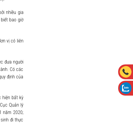
ởi nhiều gia
 biết bao giờ
n vị có liên
ệc đưa người
hành. Có các
quy định của
 hiện bất kỳ
 Cục Quản lý
 1 năm 2020;
sinh đi thực