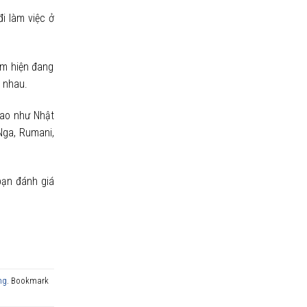
i làm việc ở
am hiện đang
c nhau.
cao như Nhật
Nga, Rumani,
bạn đánh giá
ng
. Bookmark